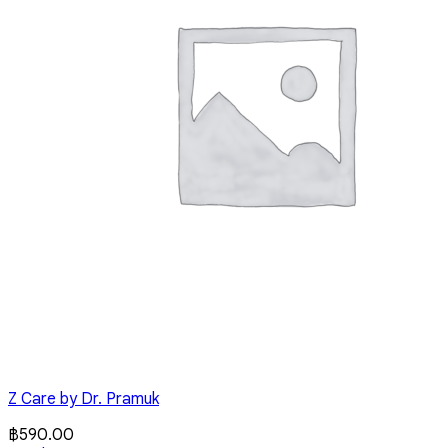
Z Care by Dr. Pramuk
฿
590.00