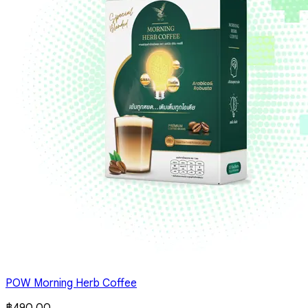
POW Morning Herb Coffee