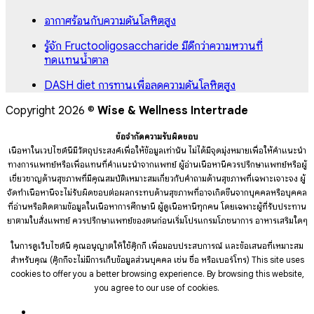
อากาศร้อนกับความดันโลหิตสูง
รู้จัก Fructooligosaccharide มีดีกว่าความหวานที่
ทดแทนน้ำตาล
DASH diet การทานเพื่อลดความดันโลหิตสูง
Copyright 2026 ©
Wise & Wellness Intertrade
ข้อจำกัดความรับผิดชอบ
เนื้อหาในเวปไซต์นี้มีวัตถุประสงค์เพื่อให้ข้อมูลเท่านั้น ไม่ได้มีจุดมุ่งหมายเพื่อให้คำแนะนำ
ทางการแพทย์หรือเพื่อแทนที่คำแนะนำจากแพทย์ ผู้อ่านเนื้อหานี้ควรปรึกษาแพทย์หรือผู้
เชี่ยวชาญด้านสุขภาพที่มีคุณสมบัติเหมาะสมเกี่ยวกับคำถามด้านสุขภาพที่เฉพาะเจาะจง ผู้
จัดทำเนื้อหานี้จะไม่รับผิดชอบต่อผลกระทบด้านสุขภาพที่อาจเกิดขึ้นจากบุคคลหรือบุคคล
ที่อ่านหรือติดตามข้อมูลในเนื้อหาการศึกษานี้ ผู้ดูเนื้อหานี้ทุกคน โดยเฉพาะผู้ที่รับประทาน
ยาตามใบสั่งแพทย์ ควรปรึกษาแพทย์ของตนก่อนเริ่มโปรแกรมโภชนาการ อาหารเสริมใดๆ
ในการดูเว็บไซต์นี้ คุณอนุญาตให้ใช้คุ๊กกี้ เพื่อมอบประสบการณ์ และข้อเสนอที่เหมาะสม
สำหรับคุณ (คุ๊กกี้จะไม่มีการเก็บข้อมูลส่วนบุคคล เช่น ชื่อ หรือเบอร์โทร)
This site uses
cookies to offer you a better browsing experience. By browsing this website,
you agree to our use of cookies.