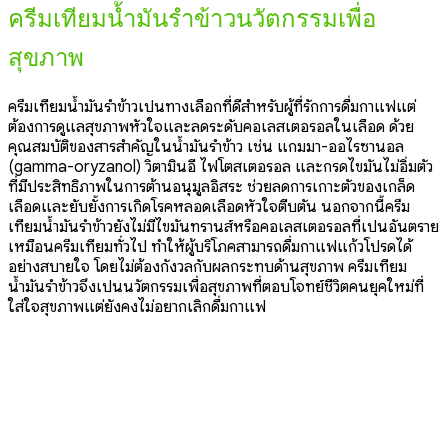
ครีมเทียมน้ำมันรำข้าวนวัตกรรมเพื่อ
สุขภาพ
ครีมเทียมน้ำมันรำข้าวเป็นทางเลือกที่ดีสำหรับผู้ที่รักการดื่มกาแฟแต่
ต้องการดูแลสุขภาพหัวใจและลดระดับคอเลสเตอรอลในเลือด ด้วย
คุณสมบัติของสารสำคัญในน้ำมันรำข้าว เช่น แกมมา-ออไรซานอล
(gamma-oryzanol) วิตามินอี ไฟโตสเตอรอล และกรดไขมันไม่อิ่มตัว
ที่มีประสิทธิภาพในการต้านอนุมูลอิสระ ช่วยลดการเกาะตัวของเกล็ด
เลือดและยับยั้งการเกิดโรคหลอดเลือดหัวใจตีบตัน นอกจากนี้ครีม
เทียมน้ำมันรำข้าวยังไม่มีไขมันทรานส์หรือคอเลสเตอรอลที่เป็นอันตราย
เหมือนครีมเทียมทั่วไป ทำให้ผู้บริโภคสามารถดื่มกาแฟแก้วโปรดได้
อย่างสบายใจ โดยไม่ต้องกังวลกับผลกระทบด้านสุขภาพ ครีมเทียม
น้ำมันรำข้าวจึงเป็นนวัตกรรมเพื่อสุขภาพที่ตอบโจทย์ชีวิตคนยุคใหม่ที่
ใส่ใจสุขภาพแต่ยังคงไม่อยากเลิกดื่มกาแฟ