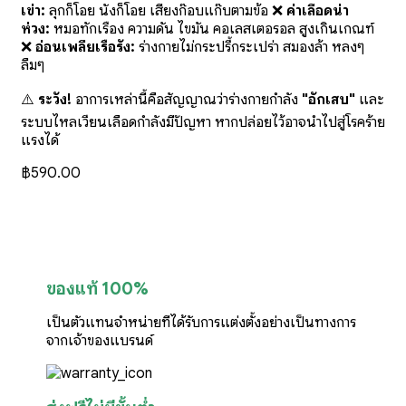
เข่า:
ลุกก็โอย นั่งก็โอย เสียงก๊อบแก๊บตามข้อ ❌
ค่าเลือดน่า
ห่วง:
หมอทักเรื่อง ความดัน ไขมัน คอเลสเตอรอล สูงเกินเกณฑ์
❌
อ่อนเพลียเรื้อรัง:
ร่างกายไม่กระปรี้กระเปร่า สมองล้า หลงๆ
ลืมๆ
⚠️
ระวัง!
อาการเหล่านี้คือสัญญาณว่าร่างกายกำลัง
"อักเสบ"
และ
ระบบไหลเวียนเลือดกำลังมีปัญหา หากปล่อยไว้อาจนำไปสู่โรคร้าย
แรงได้
฿
590.00
ของแท้ 100%
เป็นตัวแทนจำหน่ายที่ได้รับการแต่งตั้งอย่างเป็นทางการ
จากเจ้าของแบรนด์