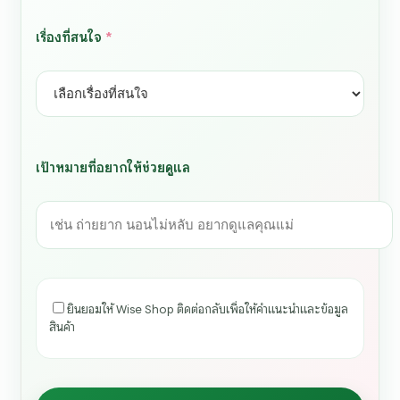
เรื่องที่สนใจ
*
เป้าหมายที่อยากให้ช่วยดูแล
ยินยอมให้ Wise Shop ติดต่อกลับเพื่อให้คำแนะนำและข้อมูล
สินค้า