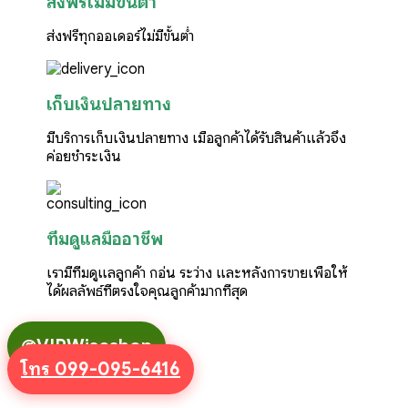
ส่งฟรีไม่มีขั้นต่ำ
ส่งฟรีทุกออเดอร์ไม่มีขั้นต่ำ
เก็บเงินปลายทาง
มีบริการเก็บเงินปลายทาง เมื่อลูกค้าได้รับสินค้าแล้วจึง
ค่อยชำระเงิน
ทีมดูแลมืออาชีพ
เรามีทีมดูแลลูกค้า กอ่น ระว่าง และหลังการขายเพื่อให้
ได้ผลลัพธ์ที่ตรงใจคุณลูกค้ามากที่สุด
@VIPWiseshop
โทร 099-095-6416