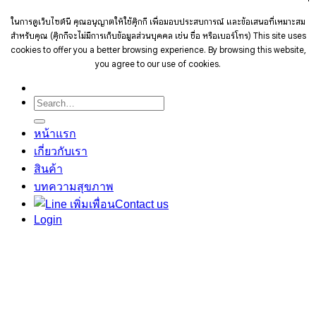
ในการดูเว็บไซต์นี้ คุณอนุญาตให้ใช้คุ๊กกี้ เพื่อมอบประสบการณ์ และข้อเสนอที่เหมาะสม
สำหรับคุณ (คุ๊กกี้จะไม่มีการเก็บข้อมูลส่วนบุคคล เช่น ชื่อ หรือเบอร์โทร)
This site uses
cookies to offer you a better browsing experience. By browsing this website,
you agree to our use of cookies.
Search
for:
หน้าแรก
เกี่ยวกับเรา
สินค้า
บทความสุขภาพ
Contact us
Login