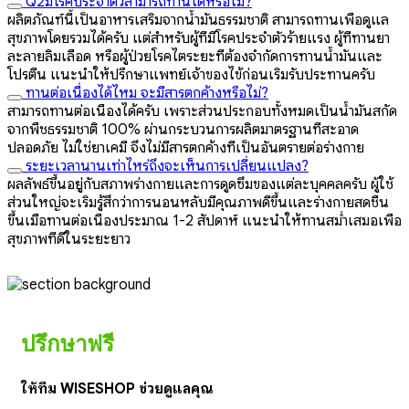
Q2มีโรคประจำตัวสามารถทานได้หรือไม่?
ผลิตภัณฑ์นี้เป็นอาหารเสริมจากน้ำมันธรรมชาติ สามารถทานเพื่อดูแล
สุขภาพโดยรวมได้ครับ แต่สำหรับผู้ที่มีโรคประจำตัวร้ายแรง ผู้ที่ทานยา
ละลายลิ่มเลือด หรือผู้ป่วยโรคไตระยะที่ต้องจำกัดการทานน้ำมันและ
โปรตีน แนะนำให้ปรึกษาแพทย์เจ้าของไข้ก่อนเริ่มรับประทานครับ
ทานต่อเนื่องได้ไหม จะมีสารตกค้างหรือไม่?
สามารถทานต่อเนื่องได้ครับ เพราะส่วนประกอบทั้งหมดเป็นน้ำมันสกัด
จากพืชธรรมชาติ 100% ผ่านกระบวนการผลิตมาตรฐานที่สะอาด
ปลอดภัย ไม่ใช่ยาเคมี จึงไม่มีสารตกค้างที่เป็นอันตรายต่อร่างกาย
ระยะเวลานานเท่าไหร่ถึงจะเห็นการเปลี่ยนแปลง?
ผลลัพธ์ขึ้นอยู่กับสภาพร่างกายและการดูดซึมของแต่ละบุคคลครับ ผู้ใช้
ส่วนใหญ่จะเริ่มรู้สึกว่าการนอนหลับมีคุณภาพดีขึ้นและร่างกายสดชื่น
ขึ้นเมื่อทานต่อเนื่องประมาณ 1-2 สัปดาห์ แนะนำให้ทานสม่ำเสมอเพื่อ
สุขภาพที่ดีในระยะยาว
ปรึกษาฟรี
ให้ทีม WISESHOP ช่วยดูแลคุณ