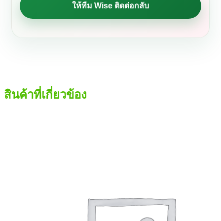
สินค้าที่เกี่ยวข้อง