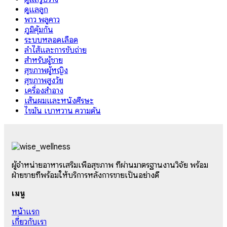
ดูแลลูก
พาว พลูคาว
ภูมิคุ้มกัน
ระบบหลอดเลือด
ลำไส้และการขับถ่าย
สำหรับผู้ชาย
สุขภาพผู้หญิง
สุขภาพสูงวัย
เครื่องสำอาง
เส้นผมและหนังศีรษะ
ไขมัน เบาหวาน ความดัน
ผู้จำหน่ายอาหารเสริมเพื่อสุขภาพ ที่ผ่านมาตรฐานงานวิจัย พร้อม
ฝ่ายขายที่พร้อมให้บริการหลังการขายเป็นอย่างดี
เมนู
หน้าแรก
เกี่ยวกับเรา