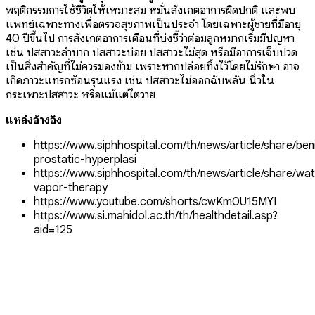
พฤติกรรมการใช้ชีวิตให้เหมาะสม หมั่นสังเกตอาการผิดปกติ และพบ
แพทย์เฉพาะทางเพื่อตรวจสุขภาพเป็นประจำ โดยเฉพาะผู้ชายที่มีอายุ
40 ปีขึ้นไป
การสังเกตอาการเตือนที่บ่งชี้ว่าต่อมลูกหมากเริ่มมีปัญหา
เช่น ปัสสาวะลำบาก ปัสสาวะบ่อย ปัสสาวะไม่สุด หรือมีอาการเจ็บปวด
เป็นสิ่งสำคัญที่ไม่ควรมองข้าม เพราะหากปล่อยทิ้งไว้โดยไม่รักษา อาจ
เกิดภาวะแทรกซ้อนรุนแรง เช่น ปัสสาวะไม่ออกฉับพลัน นิ่วใน
กระเพาะปัสสาวะ หรือแม้แต่ไตวาย
แหล่งอ้างอิง
https://www.siphhospital.com/th/news/article/share/ben
prostatic-hyperplasi
https://www.siphhospital.com/th/news/article/share/wat
vapor-therapy
https://www.youtube.com/shorts/cwKm0U15MYI
https://www.si.mahidol.ac.th/th/healthdetail.asp?
aid=125