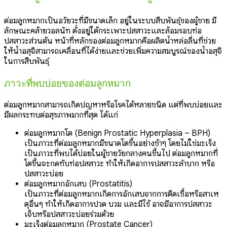
ต่อมลูกหมากเป็นอวัยวะที่มีขนาดเล็ก อยู่ในระบบสืบพันธุ์ของผู้ชาย มี
ลักษณะคล้ายวอลนัท ตั้งอยู่ใต้กระเพาะปัสสาวะและล้อมรอบท่อ
ปัสสาวะส่วนต้น หน้าที่หลักของต่อมลูกหมากคือผลิตน้ำหล่อลื่นที่ช่วย
ให้น้ำอสุจิสามารถเคลื่อนที่ได้ง่ายและช่วยเพิ่มความสมบูรณ์ของน้ำอสุจิ
ในการสืบพันธุ์
ภาวะที่พบบ่อยของต่อมลูกหมาก
ต่อมลูกหมากสามารถเกิดปัญหาหรือโรคได้หลายชนิด แต่ที่พบบ่อยและ
มีผลกระทบต่อสุขภาพมากที่สุด ได้แก่
ต่อมลูกหมากโต (Benign Prostatic Hyperplasia – BPH)
เป็นภาวะที่ต่อมลูกหมากมีขนาดโตขึ้นอย่างช้าๆ โดยไม่ใช่มะเร็ง
เป็นภาวะที่พบได้บ่อยในผู้ชายวัยกลางคนขึ้นไป ต่อมลูกหมากที่
โตขึ้นจะกดทับท่อปัสสาวะ ทำให้เกิดอาการปัสสาวะลำบาก หรือ
ปัสสาวะบ่อย
ต่อมลูกหมากอักเสบ (Prostatitis)
เป็นภาวะที่ต่อมลูกหมากเกิดการอักเสบจากการติดเชื้อหรือสาเห
ตุอื่นๆ ทำให้เกิดอาการปวด บวม และมีไข้ อาจมีอาการปัสสาวะ
เจ็บหรือปัสสาวะบ่อยร่วมด้วย
มะเร็งต่อมลูกหมาก (Prostate Cancer)