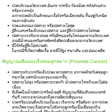
ปวดบริเวณอวัยวะเพศ อัณฑะ ขาหนีบ ท้องน้อย หลังส่วนล่าง
หรือทวารหนัก
อาการปวดมักเป็นลักษณะเรื้อรังหรือเฉียบพลัน ขึ้นอยู่กับชนิด
ของการอักเสบ
ปวดแสบขณะปัสสาวะ หรือปัสสาวะไม่สุด
รู้สึกแสบหรือเจ็บขณะปัสสาวะ และรู้สึกว่าปัสสาวะไม่หมด
ปัสสาวะกะปริบกะปรอย หรือมีหนองข้นไหลออกจากอวัยวะเพศ
อาจมีน้ำหนองหรือสารคัดหลั่งผิดปกติออกมาจากอวัยวะเพศ
มีไข้หรือรู้สึกไม่สบายตัว
ในกรณีที่เกิดการติดเชื้อ อาจมีไข้สูง หนาวสั่น และอ่อนเพลีย
สัญญาณเตือนมะเร็งต่อมลูกหมาก (Prostate Cancer)
ปัสสาวะลำบากหรือเจ็บปวดเวลาปัสสาวะ
อาการคล้ายกับต่อมลูก
หมากโต แต่หนักและรุนแรงมากขึ้น
ปัสสาวะไม่พุ่ง หรือปัสสาวะราดเท้า
น้ำปัสสาวะไหลช้าและไม่ต่อ
เนื่อง
มีเลือดในน้ำปัสสาวะหรือน้ำอสุจิ
สัญญาณที่ต้องรีบพบแพทย์
ทันที เพราะอาจบ่งบอกถึงความผิดปกติรุนแรง
ปวดหรือแน่นตึงบริเวณบั้นเอว เชิงกราน หรือต้นขา
อาการปวด
อาจเกิดจากมะเร็งลุกลามไปยังกระดูกหรือเนื้อเยื่อรอบข้าง