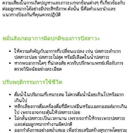
ความเสี่ยงในการเกิดปัญหาและภาวะแทรกซ้อนต่างๆ ที่เกี่ยวข้องกับ
ต่อมลูกหมากได้อย่างมีประสิทธิภาพ ดังนั้น นี่คือคำแนะนำและ
แนวทางป้องกันที่คุณควรปฏิบัติ
หมั่นสังเกตอาการผิดปกติของการปัสสาวะ
ให้ความสำคัญกับอาการที่เปลี่ยนแปลง เช่น ปัสสาวะลำบาก
ปัสสาวะบ่อย ปัสสาวะไม่สุด หรือมีเลือดในน้ำปัสสาวะ
หากพบอาการใดๆ ที่น่าสงสัย ควรรีบปรึกษาแพทย์เพื่อรับการ
ตรวจวินิจฉัยอย่างละเอียด
ปรับพฤติกรรมการใช้ชีวิต
ดื่มน้ำในปริมาณที่เหมาะสม ไม่ควรดื่มน้ำน้อยเกินไปหรือมาก
เกินไป
หลีกเลี่ยงการดื่มเครื่องดื่มที่มีคาเฟอีนหรือแอลกอฮอล์มากเกิน
ไป เพราะอาจกระตุ้นให้ปัสสาวะบ่อย
ไม่กลั้นปัสสาวะเป็นเวลานาน เพราะจะทำให้กระเพาะปัสสาวะ
และต่อมลูกหมากทำงานผิดปกติ
ออกกำลังกายอย่างสม่ำเสมอ เพื่อช่วยเสริมสร้างสุขภาพโดยรวม