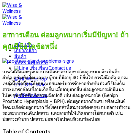
Skip
to
content
อาการเตือน ต่อมลูกหมากเริ่มมีปัญหา! ถ้า
หน้าแรก
คุณมีข้อใดข้อหนึ่ง
เกี่ยวกับเรา
สินค้า
บทความสุขภาพ
Contact us
การสังเกตและรู้จักอาการเตือนของปัญหาต่อมลูกหมากจึงเป็นสิ่ง
สำคัญอย่างยิ่ง โดยเฉพาะผู้ชายที่มีอายุ 40 ปีขึ้นไป ควรใส่ใจสัญญาณ
@VIPWiseshop
เหล่านี้เพื่อที่จะได้พบแพทย์และรับการรักษาอย่างทันท่วงที ป้องกัน
099-095-6416
ภาวะแทรกซ้อนที่อาจเกิดขึ้น
เมื่ออายุมากขึ้น ต่อมลูกหมากมักมีแนว
โน้มขยายตัวหรือเกิดความผิดปกติ เช่น ต่อมลูกหมากโต (Benign
@VIPWiseshop
Prostatic Hyperplasia – BPH), ต่อมลูกหมากอักเสบ หรือแม้แต่
โรคมะเร็งต่อมลูกหมาก ซึ่งโรคเหล่านี้สามารถส่งผลกระทบต่อการทำงาน
ของระบบทางเดินปัสสาวะ และอาจทำให้เกิดอาการไม่สบายตัว เช่น
ปัสสาวะลำบาก ปัสสาวะบ่อย หรือปวดบริเวณท้องน้อย
Table of Contents