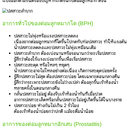
แบ่งออกตามชนิดของปัญหาที่เกิดขึ้นกับต่อมลูกหมาก ดังนี้
อาการทั่วไปของต่อมลูกหมากโต (BPH)
ปัสสาวะไม่พุ่งหรือแรงปัสสาวะลดลง
เนื่องจากต่อมลูกหมากที่โตขึ้นไปกดทับท่อปัสสาวะ ทำให้แรงดัน
น้ำปัสสาวะลดลงและปัสสาวะไม่พุ่งเหมือนเดิม
ปัสสาวะลำบาก ต้องเบ่งนานหรือรอนานกว่าจะเริ่มปัสสาวะ
รู้สึกว่าต้องใช้แรงเบ่งมากขึ้นเพื่อเริ่มปัสสาวะ
ปัสสาวะสะดุด หรือไหลๆ หยุดๆ
น้ำปัสสาวะอาจไม่ไหลอย่างต่อเนื่อง เกิดการสะดุดบ่อยครั้ง
รู้สึกปัสสาวะไม่สุด ต้องปัสสาวะบ่อย โดยเฉพาะตอนกลางคืน
รู้สึกว่ากระเพาะปัสสาวะยังไม่ว่างเปล่า ต้องลุกขึ้นเข้าห้องน้ำ
หลายครั้งในตอนกลางคืน
กลั้นปัสสาวะไม่อยู่ ต้องรีบเข้าห้องน้ำทันทีเมื่อปวด
อาการปัสสาวะเล็ดหรือกลั้นปัสสาวะไม่อยู่เกิดขึ้นได้ในบางราย
ปัสสาวะบ่อย ห่างกันไม่เกิน 2 ชั่วโมง
ต้องเข้าห้องน้ำบ่อยกว่าปกติ แม้จะดื่มน้ำน้อย
อาการของต่อมลูกหมากอักเสบ (Prostatitis)