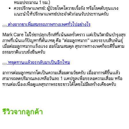
หมอประมาณ 1 ชม.)
ควรปรึกษาแพทย์: ผู้ป่วยโรคไตวายเรื้อรัง หรือโรคตับรุนแรง
แนะนำให้ปรึกษาแพทย์ประจำตัวก่อนรับประทานครับ
ต่างจากยาเพิ่มสมรรถภาพทางเพศทั่วไปอย่างไร
Mark Care ไม่ใช่ยาปลุกเซ็กส์ที่เน้นผลชั่วคราว แต่เป็นวิตามินบำรุงสุข
ภาพที่เน้นแก้ปัญหาที่ต้นเหตุ คือ "ต่อมลูกหมาก" และระบบสืบพันธุ์
เมื่อต่อมลูกหมากแข็งแรง ฮอร์โมนสมดุล สุขภาพทางเพศก็จะดีขึ้นตาม
ธรรมชาติแบบยั่งยืนครับ
หยุดทานแล้วจะกลับมาเป็นอีกไหม
อาการต่อมลูกหมากโตเป็นความเสื่อมตามวัยครับ เมื่ออาการดีขึ้นแล้ว
สามารถลดปริมาณลงเหลือวันละ 1 แคปซูลเพื่อชะลอความเสื่อม หรือ
ทานต่อเนื่องเพื่อดูแลสุขภาพระยะยาวได้โดยไม่มีผลข้างเคียงครับ
รีวิวจากลูกค้า