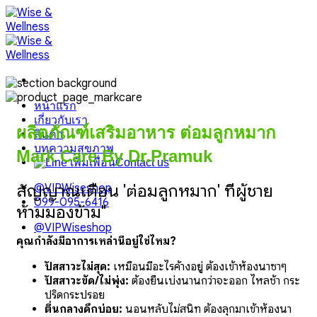
Skip
to
content
หน้าแรก
เกี่ยวกับเรา
ผลิตภัณฑ์เสริมอาหาร ต่อมลูกหมาก
สินค้า
บทความสุขภาพ
Mark Care By Dr.Pramuk
Contact us
สัญญาณเตือน 'ต่อมลูกหมาก' ที่ผู้ชาย
@VIPWiseshop
099-095-6416
ห้ามมองข้าม"
@VIPWiseshop
คุณกำลังมีอาการเหล่านี้อยู่ใช่ไหม?
ปัสสาวะไม่สุด:
เหมือนมีอะไรค้างอยู่ ต้องเข้าห้องน้ำซ้ำๆ
ปัสสาวะขัด/ไม่พุ่ง:
ต้องยืนเบ่งนานกว่าจะออก ไหลช้า กระ
ปริดกระปรอย
ตื่นกลางดึกบ่อย:
นอนหลับไม่สนิท ต้องลุกมาเข้าห้องน้ำ