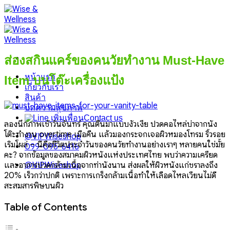
Skip
to
content
ส่องสกินแคร์ของคนวัยทำงาน Must-Have
หน้าแรก
Item บนโต๊ะเครื่องแป้ง
เกี่ยวกับเรา
สินค้า
บทความสุขภาพ
Contact us
ลองนึกภาพเช้าวันจันทร์ คุณตื่นมาแบบงัวเงีย ปวดคอไหล่บ่าจากนั่ง
โต๊ะทำงาน overtime เมื่อคืน แล้วมองกระจกเจอผิวหมองโทรม ริ้วรอย
@VIPWiseshop
เริ่มโผล่ – นี่คือชีวิตประจำวันของคนวัยทำงานอย่างเราๆ หลายคนใช่มั้ย
099-095-6416
คะ? จากข้อมูลของสมาคมผิวหนังแห่งประเทศไทย พบว่าความเครียด
และอาการปวดกล้ามเนื้อจากท่านั่งนาน ส่งผลให้ผิวหนังแก่ชราลงถึง
@VIPWiseshop
20% เร็วกว่าปกติ เพราะการเกร็งกล้ามเนื้อทำให้เลือดไหลเวียนไม่ดี
สะสมสารพิษบนผิว
Table of Contents