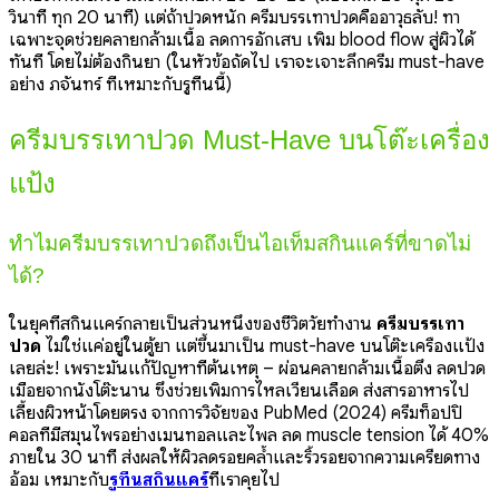
วินาที ทุก 20 นาที) แต่ถ้าปวดหนัก ครีมบรรเทาปวดคืออาวุธลับ! ทา
เฉพาะจุดช่วยคลายกล้ามเนื้อ ลดการอักเสบ เพิ่ม blood flow สู่ผิวได้
ทันที โดยไม่ต้องกินยา (ในหัวข้อถัดไป เราจะเจาะลึกครีม must-have
อย่าง ภจันทร์ ที่เหมาะกับรูทีนนี้)
ครีมบรรเทาปวด Must-Have บนโต๊ะเครื่อง
แป้ง
ทำไมครีมบรรเทาปวดถึงเป็นไอเท็มสกินแคร์ที่ขาดไม่
ได้?
ในยุคที่สกินแคร์กลายเป็นส่วนหนึ่งของชีวิตวัยทำงาน
ครีมบรรเทา
ปวด
ไม่ใช่แค่อยู่ในตู้ยา แต่ขึ้นมาเป็น must-have บนโต๊ะเครื่องแป้ง
เลยล่ะ! เพราะมันแก้ปัญหาที่ต้นเหตุ – ผ่อนคลายกล้ามเนื้อตึง ลดปวด
เมื่อยจากนั่งโต๊ะนาน ซึ่งช่วยเพิ่มการไหลเวียนเลือด ส่งสารอาหารไป
เลี้ยงผิวหน้าโดยตรง จากการวิจัยของ PubMed (2024) ครีมท็อปปิ
คอลที่มีสมุนไพรอย่างเมนทอลและไพล ลด muscle tension ได้ 40%
ภายใน 30 นาที ส่งผลให้ผิวลดรอยคล้ำและริ้วรอยจากความเครียดทาง
อ้อม เหมาะกับ
รูทีนสกินแคร์
ที่เราคุยไป