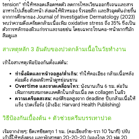
tension” ทำให้หลอดเลือดหดตัว ลดการไหลเวียนออกซิเจนและสาร
อาหารไปเลี้ยงผิวหน้า ส่งผลให้ผิวหมอง ริ้วรอยลึก และสิวอุดตันง่ายขึ้น
จากการศึกษาของ Journal of Investigative Dermatology (2023)
พบว่าความตึงเครียดกล้ามเนื้อเพิ่ม oxidative stress ถึง 35% ซึ่งเป็น
ตัวการหลักของผิวแก่ชราและรอยย่น โดยเฉพาะโซนคอ-หน้าผากที่มัก
ลืมดูแล
สาเหตุหลัก 3 อันดับของปวดกล้ามเนื้อในวัยทำงาน
เข้าใจสาเหตุเพื่อป้องกันตั้งแต่ต้น:
ท่านั่งผิดและหน้าจอสูง/ต่ำเกิน
: ทำให้คอเอียง กล้ามเนื้อหลัง
ค่อมตึง ส่งผลผิวหน้าดูหย่อนยาน
Overtime และขาดเคลื่อนไหว
: นั่งนานเกิน 6 ชม. ต่อวัน
เพิ่มการสะสมกรดแลคติกในกล้ามเนื้อ ลด collagen ในผิว
ความเครียดสะสม
: คอร์ติซอลสูงจาก deadline บีบกล้ามเนื้อให้
แข็ง ปวดเรื้อรัง (อ้างอิง: Harvard Health Publishing)
วิธีป้องกันเบื้องต้น + ตัวช่วยครีมบรรเทาปวด
เริ่มจากง่ายๆ: ยืดเหยียดทุก 1 ชม. (คอเอียงซ้าย-ขวา 10 วินาที) ปรับ
เก้าอี้ให้หลังตรง และพักสายตา 20-20-20 (มองไกล 20 ฟุต 20