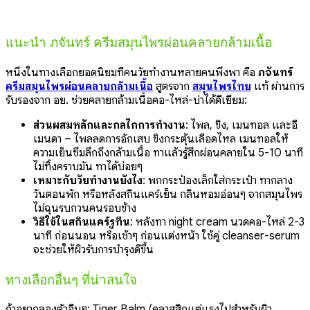
แนะนำ ภจันทร์ ครีมสมุนไพรผ่อนคลายกล้ามเนื้อ
หนึ่งในทางเลือกยอดนิยมที่คนวัยทำงานหลายคนพึ่งพา คือ
ภจันทร์
ครีมสมุนไพรผ่อนคลายกล้ามเนื้อ
สูตรจาก
สมุนไพรไทย
แท้ ผ่านการ
รับรองจาก อย. ช่วยคลายกล้ามเนื้อคอ-ไหล่-บ่าได้ดีเยี่ยม:
ส่วนผสมหลักและกลไกการทำงาน
: ไพล, ขิง, เมนทอล และอี
เมนดา – ไพลลดการอักเสบ ขิงกระตุ้นเลือดไหล เมนทอลให้
ความเย็นซึมลึกถึงกล้ามเนื้อ ทาแล้วรู้สึกผ่อนคลายใน 5-10 นาที
ไม่ทิ้งคราบมัน ทาได้บ่อยๆ
เหมาะกับวัยทำงานยังไง
: พกกระป๋องเล็กใส่กระเป๋า ทากลาง
วันตอนพัก หรือหลังสกินแคร์เย็น กลิ่นหอมอ่อนๆ จากสมุนไพร
ไม่ฉุนรบกวนคนรอบข้าง
วิธีใช้ในสกินแคร์รูทีน
: หลังทา night cream นวดคอ-ไหล่ 2-3
นาที ก่อนนอน หรือเช้าๆ ก่อนแต่งหน้า ใช้คู่ cleanser-serum
จะช่วยให้ผิวรับการบำรุงดีขึ้น
ทางเลือกอื่นๆ ที่น่าสนใจ
ถ้าอยากลองตัวอื่นๆ: Tiger Balm (คลาสสิกแต่แรงไปสำหรับผิว