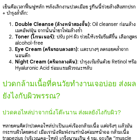
เย็นคือเวลาฟื้นฟูหลัก หลังเลิกงานปวดเมื่อย รูทีนนี้ช่วยล้างสิ่งสกปรก
+ บำรุงล้ำลึก:
Double Cleanse (ล้างหน้าสองขั้น)
: Oil cleanser ก่อนล้าง
เมคอัพ/ฝุ่น จากนั้นน้ำยาโฟมล้างซ้ำ
Toner (โทนเนอร์)
: ปรับ pH ผิว ช่วยให้เซรั่มซึมดีขึ้น เลือกสูตร
alcohol-free
Eye Cream (ครีมรอบดวงตา)
: แตะบางๆ ลดรอยคล้ำจาก
นอนดึก
Night Cream (ครีมกลางคืน)
: บำรุงเข้มข้นด้วย Retinol หรือ
Hyaluronic Acid ซ่อมแซมผิวขณะหลับ
ปวดกล้ามเนื้อที่คนวัยทำงานเจอบ่อย ส่งผล
ยังไงกับผิวพรรณ?
ปวดคอไหล่บ่าจากนั่งโต๊ะนาน ส่งผลยังไงกับผิว?
หลายคนคิดว่าปวดคอไหล่บ่าเป็นแค่เรื่องกล้ามเนื้อ แต่จริงๆ แล้วมัน
กระทบผิวโดยตรง! เมื่อเรานั่งพิมพ์งานท่านั่งค่อมหน้าจอ กล้ามเนื้อ
trapezius (บริเวณคอ-ไหล่) เกร็งนานเกิน 4 ชม. จะเกิด “muscle