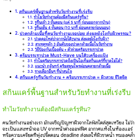
สกินแคร์พื้นฐานสำหรับวัยทำงานที่เร่งรีบ
ทำไมวัยทำงานต้องมีสกินแคร์รูทีน?
รูทีนเช้า 3 ขั้นตอน (แค่ 5 นาที ก่อนออกจากบ้าน)
รูทีนเย็น 4 ขั้นตอน (10 นาที ผ่อนคลายก่อนนอน)
ปวดกล้ามเนื้อที่คนวัยทำงานเจอบ่อย ส่งผลยังไงกับผิวพรรณ?
ปวดคอไหล่บ่าจากนั่งโต๊ะนาน ส่งผลยังไงกับผิว?
สาเหตุหลัก 3 อันดับของปวดกล้ามเนื้อในวัยทำงาน
วิธีป้องกันเบื้องต้น + ตัวช่วยครีมบรรเทาปวด
ครีมบรรเทาปวด Must-Have บนโต๊ะเครื่องแป้ง
ทำไมครีมบรรเทาปวดถึงเป็นไอเท็มสกินแคร์ที่ขาดไม่ได้?
แนะนำ ภจันทร์ ครีมสมุนไพรผ่อนคลายกล้ามเนื้อ
ทางเลือกอื่นๆ ที่น่าสนใจ
สกินแคร์รูทีนวัยทำงาน + ครีมบรรเทาปวด = ผิวสวย ชีวิตชิล
สกินแคร์พื้นฐานสำหรับวัยทำงานที่เร่งรีบ
ทำไมวัยทำงานต้องมีสกินแคร์รูทีน?
คนวัยทำงานอย่างเรา มักเผชิญปัญหาผิวจากไลฟ์สไตล์สุดเหวี่ยง ไม่ว่า
จะเป็นแสงหน้าจอ UV จากหน้าต่างออฟฟิศ อากาศแห้งในห้องแอร์
หรือความเครียดที่พุ่งปรี๊ดตอน deadline ส่งผลให้ผิวขาดน้ำ หมองคล้ำ