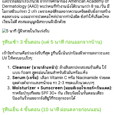
และริ้วรอยมาเร็วเกินวัย จากการศึกษาของ American Academy of
Dermatology (AAD) พบว่าคนที่ทำงานนั่งโต๊ะนานกว่า 8 ชม./วัน มี
โอกาสผิวแก่ชรา 2 เท่า เพราะคอร์ติซอลจากความเครียดยับยั้งการสร้าง
คอลลาเจน แถมอาการปวดคอไหล่บ่าจากท่านั่งผิด ยังทำให้เลือดไหล
เวียนไม่ดี สะสมอนุมูลอิสระบนผิวอีกด้วย
รูทีนเช้า 3 ขั้นตอน (แค่ 5 นาที ก่อนออกจากบ้าน)
เช้าวัยทำงานคือช่วงเร่งรีบที่สุด รูทีนนี้เน้นปกป้องผิวจากมลภาวะและ
UV ให้ครบจบเร็วๆ:
Cleanser (น้ำยาล้างหน้า)
: ล้างสิ่งสกปรกสะสมข้ามคืน ใช้
แบบ foam สูตรอ่อนโยนสำหรับผิวมันหรือแห้ง
Serum (เซรั่ม)
: เลือก Vitamin C หรือ Niacinamide ช่วยลด
จุดด่างดำจากแสงหน้าจอ ทา 2-3 หยดแล้วนวดเบาๆ
Moisturizer + Sunscreen (มอยส์เจอไรเซอร์+กันแดด)
:
ทาครีมบำรุงที่ผสม SPF 30+ กัน เรียบร้อยในขั้นตอนเดียว
ป้องกันริ้วรอยจากรังสียูวีที่ทะลุกระจกได้
รูทีนเย็น 4 ขั้นตอน (10 นาที ผ่อนคลายก่อนนอน)