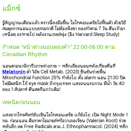
แม็กซ์
รู้สัญญาณเตือนแล้ว คราวนี้ลงมือฟื้น ไมโทคอนเดรียไม่ฟื้นตัว ด้วยวิธี
สมดุลการนอนแบบธรรมชาติ ไม่ต้องพึ่งยา ลองทำตาม 7 วัน ตื่นเช้ามา
เหนื่อย จะหายไป พลังงานเซลล์พุ่ง (อิง Harvard Sleep Study)
กำหนด “หน้าต่างนอนทองคำ” 22:00-06:00 ตาม
Circadian Rhythm
นอนตามนาฬิกาชีวภาพร่างกาย – หลีกเลี่ยงนอนหลังเที่ยงคืนที่
Melatonin
ต่ำ วิจัย Cell Metab. (2023) ยืนยันช่วยฟื้น
Mitochondrial Function 25% ทำยังไง: ตั้ง alarm นอน 21:30 ปิด
ไฟมืดสนิท ใช้ eye mask ถ้ากรุงเทพฯ แสงถนนรบกวน พี่น้ำ วัย 40
ลอง 1 สัปดาห์ ตื่นสดชื่นกว่าเดิม!
เทคนิคก่อนนอน
แสงจากโทรศัพท์ยับเยินไมโทคอนเดรีย แก้ยังไง: เปิด Night Mode 1
ชม. ก่อนนอน ดื่มชาคาโมมายล์หรือวาเลอเรียน (Valerian Root) ช่วย
หลับลึก ลด Free Radicals ตาม J. Ethnopharmacol. (2024) หลีก