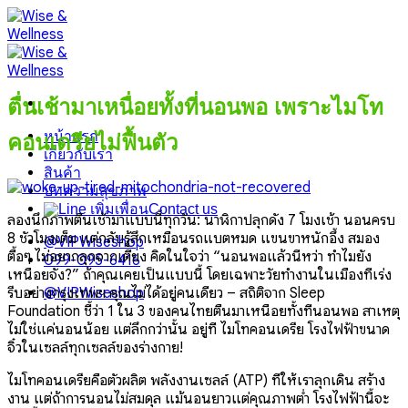
Skip
to
content
ตื่นเช้ามาเหนื่อยทั้งที่นอนพอ เพราะไมโท
หน้าแรก
คอนเดรียไม่ฟื้นตัว
เกี่ยวกับเรา
สินค้า
บทความสุขภาพ
Contact us
ลองนึกภาพตื่นเช้ามาแบบนี้ทุกวัน: นาฬิกาปลุกดัง 7 โมงเช้า นอนครบ
8 ชั่วโมงเต็ม แต่กลับรู้สึกเหมือนรถแบตหมด แขนขาหนักอึ้ง สมอง
@VIPWiseshop
ตื้อๆ ไม่อยากลุกจากเตียง คิดในใจว่า “นอนพอแล้วนี่หว่า ทำไมยัง
099-095-6416
เหนื่อยจัง?” ถ้าคุณเคยเป็นแบบนี้ โดยเฉพาะวัยทำงานในเมืองที่เร่ง
รีบอย่างกรุงเทพฯ คุณไม่ได้อยู่คนเดียว – สถิติจาก Sleep
@VIPWiseshop
Foundation ชี้ว่า 1 ใน 3 ของคนไทยตื่นมาเหนื่อยทั้งที่นอนพอ สาเหตุ
ไม่ใช่แค่นอนน้อย แต่ลึกกว่านั้น อยู่ที่ ไมโทคอนเดรีย โรงไฟฟ้าขนาด
จิ๋วในเซลล์ทุกเซลล์ของร่างกาย!
ไมโทคอนเดรียคือตัวผลิต พลังงานเซลล์ (ATP) ที่ให้เราลุกเดิน สร้าง
งาน แต่ถ้าการนอนไม่สมดุล แม้นอนยาวแต่คุณภาพต่ำ โรงไฟฟ้านี้จะ