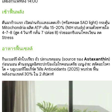
เลี่ยงกาแฟหลัง 14:00
เช้าฟื้นพลัง
ตื่นมาก้าวแรก เปิดม่านรับแสงแดดเช้า (หรือหลอด SAD light) กระตุ้น
Mitochondria ผลิต ATP เพิ่ม 15-20% (NIH study) ตามด้วยหายใจ
4-7-8 (สูด 4 วินาที กลั้น 7 ปล่อย 8) ช่วยออกซิเจนไหลเวียน ลด
Stress
อาหารฟื้นเซลล์
กินเบอร์รี่ ผักใบเขียว ถั่ว ปลาแซลมอน (source ของ
Astaxanthin
)
ก่อนนอน ต้านอนุมูลอิสระปกป้องไมโทคอนเดรีย เมนูง่าย: สลัดอะโวคา
โด + บลูเบอร์รี่โยเกิร์ต วิจัย Antioxidants (2025) พบช่วย ฟื้น
พลังงานเซลล์ 30% ใน 2 สัปดาห์