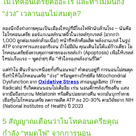
ไมโทคอนเดรียคืออะไร และทำไมมันถึง
“ง่วง” เวลานอนไม่สมดุล?
ลองนึกถึงร่างกายคุณเป็นเมืองใหญ่ที่มีโรงไฟฟ้านับล้านโรง – นั่นคือ
ไมโทคอนเดรีย ออร์แกเนลล์ขนาดจิ๋วในเซลล์ทุกเซลล์ (มากกว่า
1,000 ลูกต่อเซลล์กล้ามเนื้อ!) หน้าที่หลักคือผลิต พลังงานเซล์ ในรูป
ATP จากอาหารและออกซิเจน ถ้าไม่มีมัน คุณเดินไม่ได้แม้ก้าวเดียว ไม
โทคอนเดรียยังควบคุมการตายของเซลล์เก่า (Apoptosis) เพื่อให้เซลล์
ใหม่แข็งแรง – พูดง่ายๆ คือ “หัวใจของพลังงานชีวิต”
แต่ทำไม ตื่นเช้ามาเหนื่อยทั้งที่นอนพอ? คำตอบอยู่ที่ การนอนไม่สมดุล
ซึ่งทำให้ไมโทคอนเดรีย “ง่วง” หรือพูดทางวิทย์คือ Mitochondrial
Dysfunction จาก
Oxidative Stress
สารอนุมูลอิสระ (Free
Radicals) ที่เกิดตอนนอนไม่เต็มอิ่ม เช่น นอนดึกหลังเที่ยงคืน แสง
จากมือถือรบกวน Melatonin หรือตื่นบ่อยกลางคืน พวกมันบุกทำลาย
เยื่อหุ้มไมโทคอนเดรีย ลดการผลิต ATP ลง 20-30% ตามวิจัยจาก NIH
(National Institutes of Health) ปี 2023
5 สัญญาณเตือนว่าไมโทคอนเดรียคุณ
กำลัง “หมดไฟ” จากการนอน