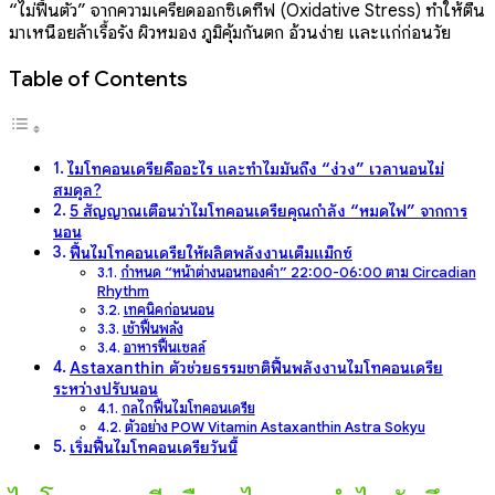
“ไม่ฟื้นตัว” จากความเครียดออกซิเดทีฟ (Oxidative Stress) ทำให้ตื่น
มาเหนื่อยล้าเรื้อรัง ผิวหมอง ภูมิคุ้มกันตก อ้วนง่าย และแก่ก่อนวัย
Table of Contents
ไมโทคอนเดรียคืออะไร และทำไมมันถึง “ง่วง” เวลานอนไม่
สมดุล?
5 สัญญาณเตือนว่าไมโทคอนเดรียคุณกำลัง “หมดไฟ” จากการ
นอน
ฟื้นไมโทคอนเดรียให้ผลิตพลังงานเต็มแม็กซ์
กำหนด “หน้าต่างนอนทองคำ” 22:00-06:00 ตาม Circadian
Rhythm
เทคนิคก่อนนอน
เช้าฟื้นพลัง
อาหารฟื้นเซลล์
Astaxanthin ตัวช่วยธรรมชาติฟื้นพลังงานไมโทคอนเดรีย
ระหว่างปรับนอน
กลไกฟื้นไมโทคอนเดรีย
ตัวอย่าง POW Vitamin Astaxanthin Astra Sokyu
เริ่มฟื้นไมโทคอนเดรียวันนี้