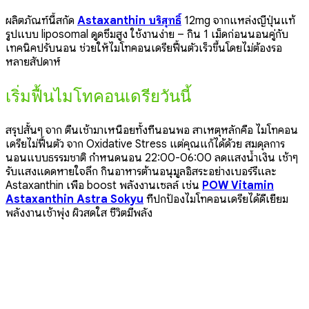
ผลิตภัณฑ์นี้สกัด
Astaxanthin บริสุทธิ์
12mg จากแหล่งญี่ปุ่นแท้
รูปแบบ liposomal ดูดซึมสูง ใช้งานง่าย – กิน 1 เม็ดก่อนนอนคู่กับ
เทคนิคปรับนอน ช่วยให้ไมโทคอนเดรียฟื้นตัวเร็วขึ้นโดยไม่ต้องรอ
หลายสัปดาห์
เริ่มฟื้นไมโทคอนเดรียวันนี้
สรุปสั้นๆ จาก ตื่นเช้ามาเหนื่อยทั้งที่นอนพอ สาเหตุหลักคือ ไมโทคอน
เดรียไม่ฟื้นตัว จาก Oxidative Stress แต่คุณแก้ได้ด้วย สมดุลการ
นอนแบบธรรมชาติ กำหนดนอน 22:00-06:00 ลดแสงน้ำเงิน เช้าๆ
รับแสงแดดหายใจลึก กินอาหารต้านอนุมูลอิสระอย่างเบอร์รี่และ
Astaxanthin เพื่อ boost พลังงานเซลล์ เช่น
POW Vitamin
Astaxanthin Astra Sokyu
ที่ปกป้องไมโทคอนเดรียได้ดีเยี่ยม
พลังงานเช้าพุ่ง ผิวสดใส ชีวิตมีพลัง