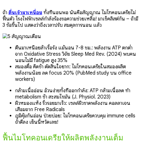
ถ้า
ตื่นเช้ามาเหนื่อย
ทั้งที่นอนพอ นั่นคือสัญญาณ ไมโทคอนเดรียไม่
ฟื้นตัว โรงไฟฟ้าเซลล์กำลังร้องขอความช่วยเหลือ! มาเช็คลิสต์กัน – ถ้ามี
3 ข้อขึ้นไป แสดงว่าถึงเวลาปรับ สมดุลการนอน แล้ว
ตื่นมาเหนื่อยล้าเรื้อรัง แม้นอน 7-8 ชม.: พลังงาน ATP ตกต่ำ
จาก Oxidative Stress วิจัย Sleep Med Rev. (2024) พบคน
นอนไม่มี fatigue สูง 35%
สมองตื้อ คิดช้า ตัดสินใจยาก: ไมโทคอนเดรียในสมองผลิต
พลังงานน้อย ลด focus 20% (PubMed study บน office
workers)
กล้ามเนื้ออ่อน อ้วนง่ายทั้งที่ออกกำลัง: ATP กล้ามเนื้อลด ทำ
metabolism ช้า สะสมไขมัน (J. Physiol. 2023)
ผิวหมองแห้ง ริ้วรอยมาเร็ว: เซลล์ผิวขาดพลังงาน คอลลาเจน
เสื่อมจาก Free Radicals
ภูมิคุ้มกันอ่อน ป่วยบ่อย: ไมโทคอนเดรียควบคุม immune cells
ถ้าดีลง เย็นนี้หวัดเลย!
ฟื้นไมโทคอนเดรียให้ผลิตพลังงานเต็ม