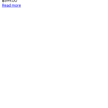
฿
599.00
Read more