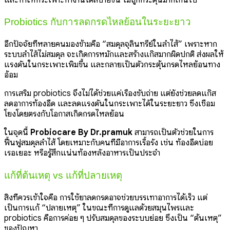
Probiotics กับการลดกรดไหลย้อนในระยะยาว
อีกปัจจัยที่หลายคนมองข้ามคือ “สมดุลจุลินทรีย์ในลำไส้” เพราะหาก
ระบบลำไส้ไม่สมดุล จะเกิดการหมักและสร้างแก๊สมากผิดปกติ ส่งผลให้
แรงดันในกระเพาะเพิ่มขึ้น และกลายเป็นตัวกระตุ้นกรดไหลย้อนทาง
อ้อม
การเสริม probiotics จึงไม่ได้ช่วยแค่เรื่องขับถ่าย แต่ยังช่วยลดแก๊ส
ลดอาการท้องอืด และลดแรงดันในกระเพาะได้ในระยะยาว ซึ่งเชื่อม
โยงโดยตรงกับโอกาสเกิดกรดไหลย้อน
ในจุดนี้
Probiocare By Dr.pramuk
สามารถเป็นตัวช่วยในการ
ฟื้นฟูสมดุลลำไส้ โดยเหมาะกับคนที่มีอาการเรื้อรัง เช่น ท้องอืดบ่อย
เรอเยอะ หรือรู้สึกแน่นท้องหลังอาหารเป็นประจำ
แก้ที่ต้นเหตุ vs แก้ที่ปลายเหตุ
สิ่งที่ควรเข้าใจคือ การใช้ยาลดกรดอาจช่วยบรรเทาอาการได้เร็ว แต่
เป็นการแก้ “ปลายเหตุ” ในขณะที่การดูแลด้วยสมุนไพรและ
probiotics คือการค่อย ๆ ปรับสมดุลของระบบย่อย ซึ่งเป็น “ต้นเหตุ”
ของปัญหา