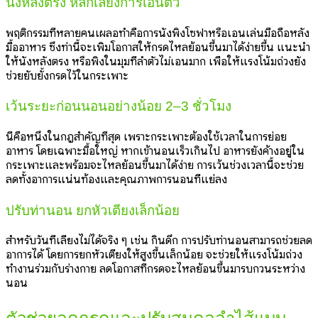
นั่งหลังตรง หลีกเลี่ยงการเอนตัว
พฤติกรรมที่หลายคนเผลอทำคือการนั่งพิงโซฟาหรือเอนเล่นมือถือหลัง
มื้ออาหาร ซึ่งท่านี้จะเพิ่มโอกาสให้กรดไหลย้อนขึ้นมาได้ง่ายขึ้น แนะนำ
ให้นั่งหลังตรง หรือพิงในมุมที่ลำตัวไม่เอนมาก เพื่อให้แรงโน้มถ่วงยัง
ช่วยยับยั้งกรดไว้ในกระเพาะ
เว้นระยะก่อนนอนอย่างน้อย 2–3 ชั่วโมง
นี่คือหนึ่งในกฎสำคัญที่สุด เพราะกระเพาะต้องใช้เวลาในการย่อย
อาหาร โดยเฉพาะมื้อใหญ่ หากเข้านอนเร็วเกินไป อาหารยังค้างอยู่ใน
กระเพาะและพร้อมจะไหลย้อนขึ้นมาได้ง่าย การเว้นช่วงเวลานี้จะช่วย
ลดทั้งอาการแน่นท้องและคุณภาพการนอนที่แย่ลง
ปรับท่านอน ยกหัวเตียงเล็กน้อย
สำหรับวันที่เลี่ยงไม่ได้จริง ๆ เช่น กินดึก การปรับท่านอนสามารถช่วยลด
อาการได้ โดยการยกหัวเตียงให้สูงขึ้นเล็กน้อย จะช่วยให้แรงโน้มถ่วง
ทำงานร่วมกับร่างกาย ลดโอกาสที่กรดจะไหลย้อนขึ้นมารบกวนระหว่าง
นอน