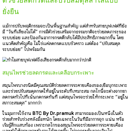
ตัวช่วยลดกรดและปรับสมดุลลำไส้แบบ
ยั่งยืน
แม้การปรับพฤติกรรมจะเป็นพื้นฐานสำคัญ แต่สำหรับสายบุฟเฟต์ที่ยัง
มี “วันที่เลี่ยงไม่ได้” การมีตัวช่วยเสริมจากธรรมชาติจะช่วยลดภาระของ
ระบบย่อย และป้องกันอาการกรดตีกลับได้มีประสิทธิภาพมากขึ้น โดย
แนวคิดสำคัญคือ ไม่ใช่แค่ลดกรดแบบชั่วคราว แต่ต้อง “ปรับสมดุล
ระบบย่อย” ไปพร้อมกัน
สมุนไพรช่วยลดกรดและเคลือบกระเพาะ
สมุนไพรบางชนิดมีคุณสมบัติช่วยลดการระคายเคืองของเยื่อบุกระเพาะ
และช่วยปรับสมดุลกรดให้อยู่ในระดับที่เหมาะสม กลไกนี้จะต่างจากยา
ลดกรดทั่วไปที่เน้นกดกรดทันที แต่สมุนไพรจะช่วยให้กระเพาะ “อยู่ใน
สภาวะสมดุล” มากกว่า
ในมุมการใช้งาน
BTC By Dr.pramuk
สามารถมองเป็นหนึ่งในตัว
ช่วยสำหรับช่วงหลังมื้อหนัก โดยเฉพาะในวันที่มีอาการจุก แน่น หรือ
เริ่มรู้สึกแสบท้อง เพราะกลไกของสมุนไพรจะช่วยลดการระคายเคือง
และทำให้กระเพาะทำงานได้สบายขึ้น ไม่ถูกกระตุ้นมากเกินไป