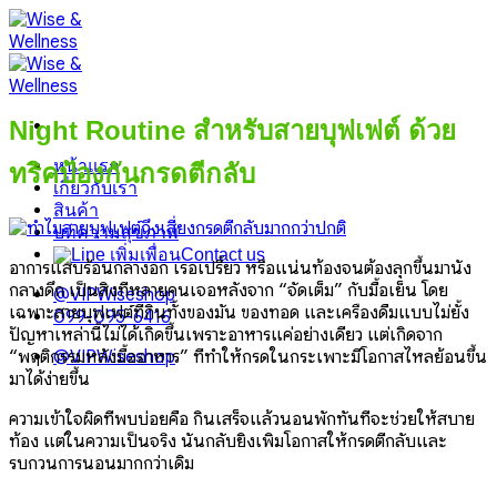
Skip
to
content
Night Routine สำหรับสายบุฟเฟต์ ด้วย
หน้าแรก
ทริคป้องกันกรดตีกลับ
เกี่ยวกับเรา
สินค้า
บทความสุขภาพ
Contact us
อาการแสบร้อนกลางอก เรอเปรี้ยว หรือแน่นท้องจนต้องลุกขึ้นมานั่ง
กลางดึก เป็นสิ่งที่หลายคนเจอหลังจาก “จัดเต็ม” กับมื้อเย็น โดย
@VIPWiseshop
เฉพาะสายบุฟเฟต์ที่กินทั้งของมัน ของทอด และเครื่องดื่มแบบไม่ยั้ง
099-095-6416
ปัญหาเหล่านี้ไม่ได้เกิดขึ้นเพราะอาหารแค่อย่างเดียว แต่เกิดจาก
“พฤติกรรมหลังมื้ออาหาร” ที่ทำให้กรดในกระเพาะมีโอกาสไหลย้อนขึ้น
@VIPWiseshop
มาได้ง่ายขึ้น
ความเข้าใจผิดที่พบบ่อยคือ กินเสร็จแล้วนอนพักทันทีจะช่วยให้สบาย
ท้อง แต่ในความเป็นจริง นั่นกลับยิ่งเพิ่มโอกาสให้กรดตีกลับและ
รบกวนการนอนมากกว่าเดิม