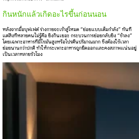
กินหนักแล้วเกิดอะไรขึ้นก่อนนอน
หลังจากมื้อบุฟเฟต์ ร่างกายจะเข้าสู่โหมด “ย่อยแบบเต็มกำลัง” ทันที
แต่สิ่งที่หลายคนไม่รู้คือ ยิ่งกินเยอะ กระบวนการย่อยกลับยิ่ง “ช้าลง”
โดยเฉพาะอาหารที่มีไขมันสูงหรือโปรตีนปริมาณมาก ซึ่งต้องใช้เวลา
ย่อยนานกว่าปกติ ทำให้กระเพาะอาหารถูกยืดออกและคงสภาพแน่นอยู่
เป็นเวลาหลายชั่วโมง