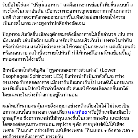
รับมือไม่ใช่แค่ “ปริมาณอาหาร” แต่คือภาระการย่อยที่เพิ่มขึ้นแบบก้าว
กระโดดในเวลาอันสั้น เมื่อกระเพาะอาหารถูกขยายจากการกินมากกว่า
ปกติ ร่างกายจะหลั่งกรดออกมามากขึ้นเพื่อช่วยย่อย ส่งผลให้ความ
เป็นกรดในกระเพาะสูงกว่าปกติอย่างชัดเจน
ปัญหาจะเริ่มชัดขึ้นเมื่อพฤติกรรมหลังมื้ออาหารไม่เอื้ออำนวย เช่น การ
นั่งเอนตัว เล่นมือถือบนเตียง หรือเข้านอนเร็วเกินไป เพราะในท่ายืน
หรือท่านั่งตรง แรงโน้มถ่วงจะช่วยให้กรดอยู่ในกระเพาะ แต่เมื่อเอนตัว
หรือนอนราบ กลไกนี้จะหายไปทันที ทำให้กรดมีโอกาสไหลย้อนขึ้นสู่
หลอดอาหารได้ง่ายขึ้น
อีกหนึ่งกลไกสำคัญคือ “หูรูดหลอดอาหารส่วนล่าง” (Lower
Esophageal Sphincter: LES) ซึ่งทำหน้าที่เป็นวาล์วกั้นระหว่าง
กระเพาะกับหลอดอาหาร เมื่อเรากินอิ่มมากเกินไป แรงดันในกระเพาะ
จะเพิ่มขึ้นจนไปกดให้วาล์วนี้คลายตัว ส่งผลให้กรดเล็ดลอดขึ้นมาได้
โดยเฉพาะในช่วงที่ร่างกายอยู่ในท่านอน
ผลลัพธ์ที่หลายคนคุ้นเคยจึงตามมาอย่างหลีกเลี่ยงไม่ได้ ไม่ว่าจะเป็น
อาการแสบร้อนกลางอก เรอเปรี้ยว
แน่นท้อง
หรือรู้สึกเหมือนมีอะไร
จุกอยู่ที่คอ ซึ่งอาการเหล่านี้มักรุนแรงขึ้นในเวลากลางคืน และส่งผล
โดยตรงต่อคุณภาพการนอน สรุปง่าย ๆ คือ สายบุฟเฟต์ไม่ได้เสี่ยง
เพราะ “กินเก่ง” อย่างเดียว แต่เสี่ยงเพราะ “กินเยอะ + จังหวะเวลา +
พฤติกรรมหลังอาหาร” มารวมกัน