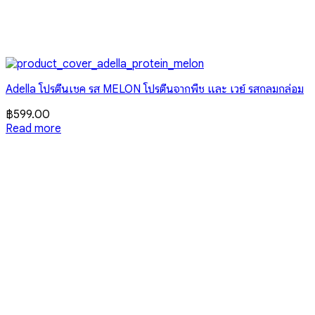
Adella โปรตีนเชค รส MELON โปรตีนจากพืช และ เวย์ รสกลมกล่อม
฿
599.00
Read more