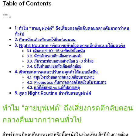
Table of Contents
ทำไม “สายบุฟเฟต์” ถึงเสี่ยงกรดตีกลับตอนกลางคืนมากกว่าคน
ทั่วไป
กินหนักแล้วเกิดอะไรขึ้นก่อนนอน
Night Routine ทริคการขยับตัวลดกรดตีกลับแบบได้ผลจริง
เดินเบา ๆ 10–15 นาทีหลังมื้อหนัก
นั่งหลังตรง หลีกเลี่ยงการเอนตัว
เว้นระยะก่อนนอนอย่างน้อย 2–3 ชั่วโมง
ปรับท่านอน ยกหัวเตียงเล็กน้อย
ตัวช่วยลดกรดและปรับสมดุลลำไส้แบบยั่งยืน
สมุนไพรช่วยลดกรดและเคลือบกระเพาะ
Probiotics กับการลดกรดไหลย้อนในระยะยาว
แก้ที่ต้นเหตุ vs แก้ที่ปลายเหตุ
สูตร Night Routine สำหรับสายบุฟเฟต์
ทำไม “สายบุฟเฟต์” ถึงเสี่ยงกรดตีกลับตอน
กลางคืนมากกว่าคนทั่วไป
สำหรับคนที่ชอบกินบุฟเฟต์หรือมื้อหนักในช่วงเย็น สิ่งที่ร่างกายต้อง