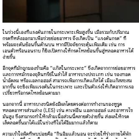
ในช่วงนี้เองที่แรงดันภายในกระเพาะเพิ่มสูงขึ้น เมื่อรวมกับปริมาณ
กรดที่หลั่งออกมาเพื่อช่วยย่อยอาหาร จึงเกิดเป็น “แรงดันกรด” ที่
พร้อมจะดันย้อนขึ้นด้านบน หากมีปัจจัยกระตุ้นเพิ่มเติม เช่น การ
เอนตัวหรือนอนราบ ก็ยิ่งเปิดทางให้กรดไหลย้อนขึ้นสู่หลอดอาหารได้
ง่ายขึ้น
อีกจุดที่มักถูกมองข้ามคือ “แก๊สในกระเพาะ” ซึ่งเกิดจากการย่อยอาหาร
และการหมักของจุลินทรีย์ในลำไส้ อาหารบางประเภท เช่น ของทอด
น้ำอัดลม หรือแอลกอฮอล์ สามารถเพิ่มการเกิดแก๊สได้ เมื่อแก๊สสะสม
มากขึ้น จะยิ่งเพิ่มแรงดันในกระเพาะ และเป็นตัวเร่งให้เกิดอาการเรอ
เปรี้ยวหรือกรดไหลย้อนตามมา
นอกจากนี้ อาหารบางชนิดยังมีผลโดยตรงต่อการทำงานของหูรูด
หลอดอาหารส่วนล่าง (LES) เช่น คาเฟอีน แอลกอฮอล์ และอาหารไข
มันสูง ซึ่งสามารถทำให้กล้ามเนื้อส่วนนี้คลายตัวง่ายขึ้น ส่งผลให้กรด
เล็ดลอดขึ้นมาได้แม้ในช่วงที่ไม่ได้อิ่มมากแล้วก็ตาม
ความเข้าใจผิดที่พบบ่อยคือ “กินอิ่มแล้วนอน จะช่วยให้ร่างกายได้พัก