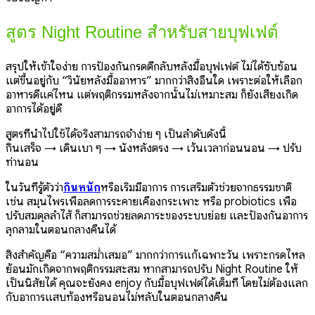
สูตร Night Routine สำหรับสายบุฟเฟต์
สรุปให้เข้าใจง่าย การป้องกันกรดตีกลับหลังมื้อบุฟเฟต์ ไม่ได้ซับซ้อน
แต่ขึ้นอยู่กับ “วินัยหลังมื้ออาหาร” มากกว่าสิ่งอื่นใด เพราะต่อให้เลือก
อาหารดีแค่ไหน แต่พฤติกรรมหลังจากนั้นไม่เหมาะสม ก็ยังเสี่ยงเกิด
อาการได้อยู่ดี
สูตรที่นำไปใช้ได้จริงสามารถจำง่าย ๆ เป็นลำดับดังนี้
กินเสร็จ → เดินเบา ๆ → นั่งหลังตรง → เว้นเวลาก่อนนอน → ปรับ
ท่านอน
ในวันที่รู้ตัวว่า
กินหนัก
หรือเริ่มมีอาการ การเสริมตัวช่วยจากธรรมชาติ
เช่น สมุนไพรเพื่อลดการระคายเคืองกระเพาะ หรือ probiotics เพื่อ
ปรับสมดุลลำไส้ ก็สามารถช่วยลดภาระของระบบย่อย และป้องกันอาการ
ลุกลามในตอนกลางคืนได้
สิ่งสำคัญคือ “ความสม่ำเสมอ” มากกว่าการแก้เฉพาะวัน เพราะกรดไหล
ย้อนมักเกิดจากพฤติกรรมสะสม หากสามารถปรับ Night Routine ให้
เป็นนิสัยได้ คุณจะยังคง enjoy กับมื้อบุฟเฟต์ได้เต็มที่ โดยไม่ต้องแลก
กับอาการแสบท้องหรือนอนไม่หลับในตอนกลางคืน