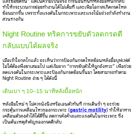
และย่อยดีขึ้น” แต่ในความเป็นจริง การนอนทันทีหลังมื้อหนักกลับ
ทำให้กระบวนการย่อยทำงานได้ไม่เต็มที่ และเพิ่มโอกาสเกิดกรดไหล
ย้อนมากขึ้น เพราะทั้งแรงดันในกระเพาะและแรงโน้มถ่วงกำลังทำงาน
สวนทางกัน
Night Routine ทริคการขยับตัวลดกรดตี
กลับแบบได้ผลจริง
เมื่อเข้าใจกลไกแล้ว จะเห็นว่าการป้องกันกรดไหลย้อนหลังมื้อบุฟเฟต์
ไม่ได้ต้องพึ่งยาเสมอไป แต่เริ่มจาก “การขยับตัวให้ถูกจังหวะ” เพื่อช่วย
ลดแรงดันในกระเพาะและป้องกันกรดย้อนขึ้นมา โดยสามารถทำตาม
Night Routine ง่าย ๆ ได้ดังนี้
เดินเบา ๆ 10–15 นาทีหลังมื้อหนัก
หลังอิ่มใหม่ ๆ ไม่ควรนั่งนิ่งหรือเอนตัวทันที การเดินช้า ๆ จะช่วย
กระตุ้นการเคลื่อนไหวของกระเพาะ (
gastric motility
) ทำให้อาหาร
เคลื่อนตัวลงลำไส้ได้ดีขึ้น ลดการคั่งค้างและแรงดันในกระเพาะ ซึ่ง
เป็นต้นเหตุสำคัญของกรดตีกลับ