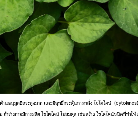
้านอนุมูลอิสระสูงมาก และมีฤทธิ์กระตุ้นการหลั่ง ไซโตไคน์ (cytokines) 
สบ ถ้าร่างกายมีการผลิต ไซโตไคน์ ไม่สมดุล เช่นสร้าง ไซโตไคน์ชนิดที่ทำ