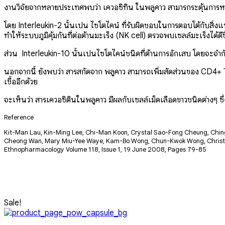
งานวิจัยจากหลายประเทศพบว่า เควอซิทิน ในพลูคาว สามารกระตุ้นการหลั่
โดย Interleukin-2 นั้นเป็น ไซโตไคน์ ที่รับผิดชอบในการตอบโต้กับสิ่งแป
ทำให้ระบบภูมิคุ้มกันที่ต่อต้านมะเร็ง (NK cell) ตรวจพบเซลล์มะเร็งได้ดีข
ส่วน Interleukin-10 นั้นเป็นไซโตไคน์ชนิดที่ต้านการอักเสบ โดยจะจำกัด
นอกจากนี้ ยังพบว่า สารสกัดจาก พลูคาว สามารถเพิ่มสัดส่วนของ CD4+ T h
เชื้ออีกด้วย
จะเห็นว่า สารเควอซิตินในพลูคาว มีผลกับเซลล์เม็ดเลือดขาวชนิดต่างๆ ซ
Reference
Kit-Man Lau, Kin-Ming Lee, Chi-Man Koon, Crystal Sao-Fong Cheung, Chin
Cheong Wan, Mary Miu-Yee Waye, Kam-Bo Wong, Chun-Kwok Wong, Christo
Ethnopharmacology Volume 118, Issue 1, 19 June 2008, Pages 79-85
Sale!