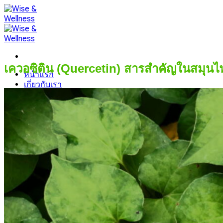
Skip
to
content
เควอซิติน (Quercetin) สารสำคัญในสมุนไ
หน้าแรก
เกี่ยวกับเรา
สินค้า
บทความสุขภาพ
Contact us
@VIPWiseshop
099-095-6416
@VIPWiseshop