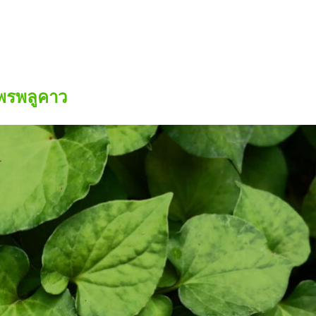
พรพลูคาว