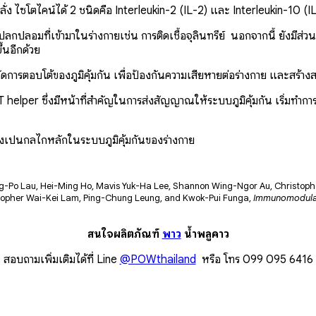
ง ไซโตไคน์ได้ 2 ชนิดคือ Interleukin-2 (IL-2) และ Interleukin-10 (I
ลกปลอมที่เข้ามาในร่างกายเช่น การติดเชื้อจุลินทรีย์ นอกจากนี้ ยังมีส่วน
ึ้นอีกด้วย
การตอบโต้ของภูมิคุ้มกัน เพื่อป้องกันความเสียหายต่อร่างกาย และสร้างสม
elper ซึ่งมีหน้าที่สำคัญในการส่งสัญญาณให้ระบบภูมิคุ้มกัน เริ่มทำการตอ
ึ่งเป็นกลไกหลักในระบบภูมิคุ้มกันของร่างกาย
g-Po Lau, Hei-Ming Ho, Mavis Yuk-Ha Lee, Shannon Wing-Ngor Au, Christophe
pher Wai-Kei Lam, Ping-Chung Leung, and Kwok-Pui Funga,
Immunomodulato
สนใจผลิตภัณฑ์
พาว
น้ำพลูคาว
สอบถามเพิ่มเติมได้ที่ Line
@POWthailand
หรือ โทร 099 095 6416