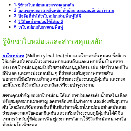
รู้จักชาใบหม่อนและสรรพคุณหลัก
ผลกระทบของการกินหนัก พักน้อย และนอนดึกต่อร่างกาย
ปัจจัยที่ทำให้ชาใบหม่อนช่วยฟื้นฟูได้ดี
วิธีดื่มชาใบหม่อนให้ได้ผลดี
ชาใบหม่อนกับการช่วยฟื้นฟู
รู้จักชาใบหม่อนและสรรพคุณหลัก
ชาใบหม่อน
(Mulberry leaf tea) ทำมาจากใบของต้นหม่อน ซึ่งมีการ
ใช้มาตั้งแต่โบราณในวงการแพทย์แผนจีนและแพทย์พื้นบ้านหลาย
ประเทศ ใบหม่อนอุดมไปด้วยสารต้านอนุมูลอิสระ เช่น ฟลาโวนอยด์ โพ
ลีฟีนอล และสารประกอบอื่น ๆ ที่ช่วยส่งเสริมสุขภาพหลายด้าน
นอกจากนี้ยังมีสารเบต้ากลูแคนที่ช่วยกระตุ้นระบบภูมิคุ้มกัน และกรด
อะมิโนรวมถึงวิตามินและเกลือแร่ที่ช่วยบำรุงร่างกาย
สรรพคุณสำคัญของชาใบหม่อน ได้แก่ การช่วยลดระดับน้ำตาลในเลือด
ปรับสมดุลระบบเผาผลาญ ลดการอักเสบในร่างกาย และส่งเสริมสุขภาพ
ตับ โดยมีงานวิจัยหลายชิ้นที่ยืนยันว่าการดื่มชาใบหม่อนอย่างสม่ำเสมอ
ช่วยลดความเครียดออกซิเดชันและเสริมสร้างระบบภูมิคุ้มกันได้ดี จึง
เหมาะสำหรับผู้ที่ต้องการฟื้นฟูสุขภาพหลังการใช้ชีวิตที่หนักหน่วงหรือ
พักผ่อนไม่เพียงพอ