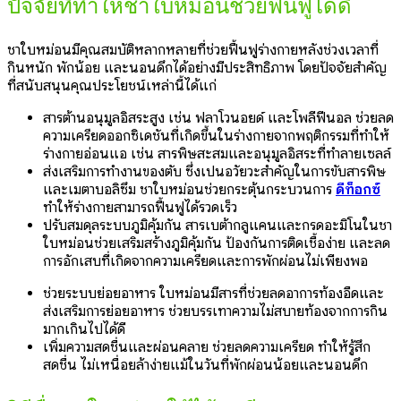
ปัจจัยที่ทำให้ชาใบหม่อนช่วยฟื้นฟูได้ดี
ชาใบหม่อนมีคุณสมบัติหลากหลายที่ช่วยฟื้นฟูร่างกายหลังช่วงเวลาที่
กินหนัก พักน้อย และนอนดึกได้อย่างมีประสิทธิภาพ โดยปัจจัยสำคัญ
ที่สนับสนุนคุณประโยชน์เหล่านี้ได้แก่
สารต้านอนุมูลอิสระสูง เช่น ฟลาโวนอยด์ และโพลีฟีนอล ช่วยลด
ความเครียดออกซิเดชันที่เกิดขึ้นในร่างกายจากพฤติกรรมที่ทำให้
ร่างกายอ่อนแอ เช่น สารพิษสะสมและอนุมูลอิสระที่ทำลายเซลล์
ส่งเสริมการทำงานของตับ ซึ่งเป็นอวัยวะสำคัญในการขับสารพิษ
และเมตาบอลิซึม ชาใบหม่อนช่วยกระตุ้นกระบวนการ
ดีท็อกซ์
ทำให้ร่างกายสามารถฟื้นฟูได้รวดเร็ว
ปรับสมดุลระบบภูมิคุ้มกัน สารเบต้ากลูแคนและกรดอะมิโนในชา
ใบหม่อนช่วยเสริมสร้างภูมิคุ้มกัน ป้องกันการติดเชื้อง่าย และลด
การอักเสบที่เกิดจากความเครียดและการพักผ่อนไม่เพียงพอ
ช่วยระบบย่อยอาหาร ใบหม่อนมีสารที่ช่วยลดอาการท้องอืดและ
ส่งเสริมการย่อยอาหาร ช่วยบรรเทาความไม่สบายท้องจากการกิน
มากเกินไปได้ดี
เพิ่มความสดชื่นและผ่อนคลาย ช่วยลดความเครียด ทำให้รู้สึก
สดชื่น ไม่เหนื่อยล้าง่ายแม้ในวันที่พักผ่อนน้อยและนอนดึก