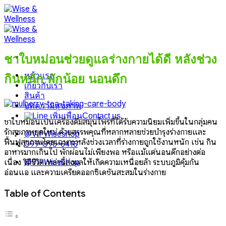
Skip
to
content
ชาใบหม่อนช่วยดูแลร่างกายได้ดี หลังช่วง
หน้าแรก
กินหนัก พักน้อย นอนดึก
เกี่ยวกับเรา
สินค้า
บทความสุขภาพ
Contact us
ชาใบหม่อนเป็นเครื่องดื่มสมุนไพรที่ได้รับความนิยมเพิ่มขึ้นในกลุ่มคน
รักสุขภาพยุคใหม่ ด้วยสรรพคุณที่หลากหลายช่วยบำรุงร่างกายและ
@VIPWiseshop
ฟื้นฟูสุขภาพโดยเฉพาะหลังช่วงเวลาที่ร่างกายถูกใช้งานหนัก เช่น กิน
099-095-6416
อาหารมากเกินไป พักผ่อนไม่เพียงพอ หรือแม้แต่นอนดึกอย่างต่อ
เนื่อง วิถีชีวิตเหล่านี้ส่งผลให้เกิดความเหนื่อยล้า ระบบภูมิคุ้มกัน
@VIPWiseshop
อ่อนแอ และความเครียดออกซิเดชันสะสมในร่างกาย
Table of Contents