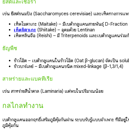
ยีสต์และเชื้อรา
เช่น ยีสต์ขนมปัง (Saccharomyces cerevisiae) และเห็ดทางการแพท
เห็ดไมตาเกะ (Maitake) – มีเบต้ากลูแคนสายพันธุ์ D-Fraction ท
เห็ดชิตาเกะ
(Shiitake) – อุดมด้วย Lentinan
เห็ดหลินจือ (Reishi) – มี Triterpenoids และเบต้ากลูแคนร่วมก
ธัญพืช
ข้าวโอ๊ต – เบต้ากลูแคนในข้าวโอ๊ต (Oat β-glucan) จัดเป็น so
ข้าวบาร์เลย์ – มีเบต้ากลูแคนชนิด mixed-linkage (β-1,3/1,4)
สาหร่ายและแบคทีเรีย
เช่น สาหร่ายสีน้ำตาล (Laminaria) แต่พบในปริมาณน้อย
กลไกลทำงาน
เบต้ากลูแคนออกฤทธิ์เสริมภูมิคุ้มกันผ่าน ระบบรับรู้แบบจำเพาะ ที่ม
ภูมิคุ้มกัน