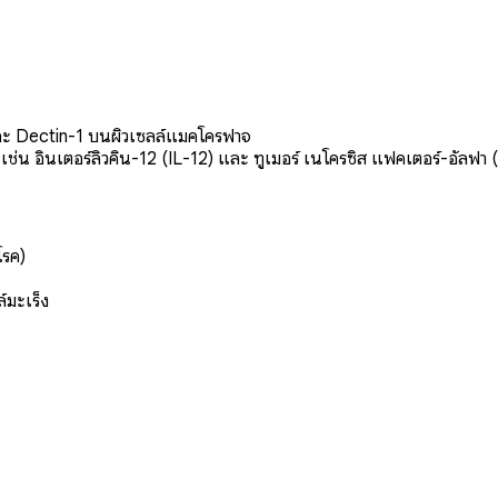
ละ Dectin-1 บนผิวเซลล์แมคโครฟาจ
ช่น อินเตอร์ลิวคิน-12 (IL-12) และ ทูเมอร์ เนโครซิส แฟคเตอร์-อัลฟา
โรค)
์มะเร็ง