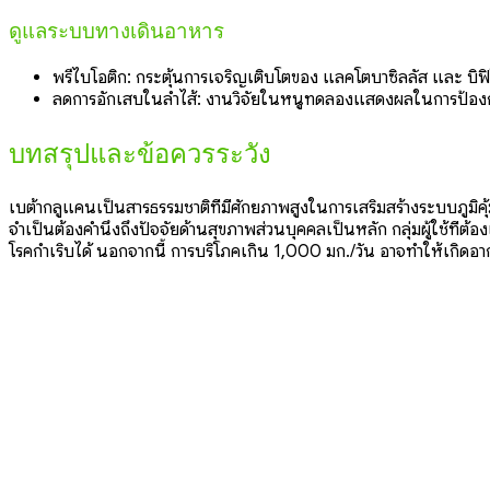
ดูแลระบบทางเดินอาหาร
พรีไบโอติก: กระตุ้นการเจริญเติบโตของ แลคโตบาซิลลัส และ บิฟ
ลดการอักเสบในลำไส้: งานวิจัยในหนูทดลองแสดงผลในการป้องกั
บทสรุปและข้อควรระวัง
เบต้ากลูแคนเป็นสารธรรมชาติที่มีศักยภาพสูงในการเสริมสร้างระบบภูมิคุ
จำเป็นต้องคำนึงถึงปัจจัยด้านสุขภาพส่วนบุคคลเป็นหลัก
กลุ่มผู้ใช้ที่ต
โรคกำเริบได้ นอกจากนี้ การบริโภคเกิน 1,000 มก./วัน อาจทำให้เกิดอา