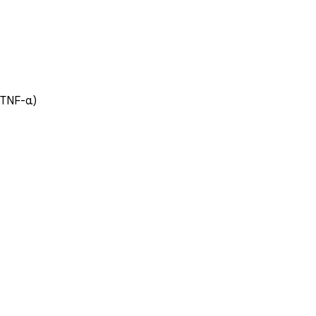
 (TNF-α)