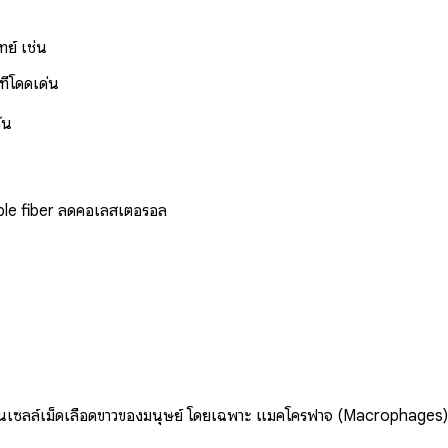
ย์ เช่น
ี่โดดเด่น
ัน
luble fiber ลดคอเลสเตอรอล
ีอยู่ในเซลล์เม็ดเลือดขาวของมนุษย์ โดยเฉพาะ แมคโครฟาจ (Macrophages