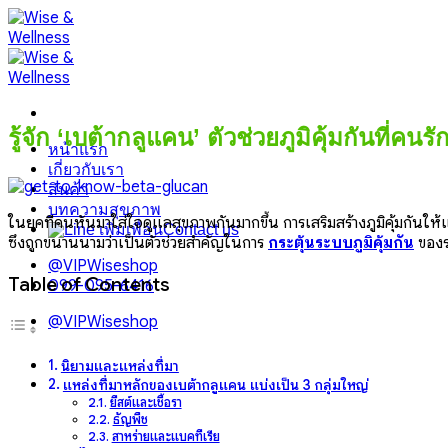
Skip
to
content
รู้จัก ‘เบต้ากลูแคน’ ตัวช่วยภูมิคุ้มกันที่คน
หน้าแรก
เกี่ยวกับเรา
สินค้า
บทความสุขภาพ
ในยุคที่คนหันมาใส่ใจดูแลสุขภาพกันมากขึ้น การเสริมสร้างภูมิคุ้มกันใ
Contact us
ซึ่งถูกขนานนามว่าเป็นตัวช่วยสำคัญในการ
กระตุ้นระบบภูมิคุ้มกัน
ของร่
@VIPWiseshop
Table of Contents
099-095-6416
@VIPWiseshop
นิยามและแหล่งที่มา
แหล่งที่มาหลักของเบต้ากลูแคน แบ่งเป็น 3 กลุ่มใหญ่
ยีสต์และเชื้อรา
ธัญพืช
สาหร่ายและแบคทีเรีย