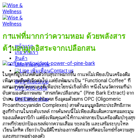
Skip
to
content
กาแฟที่มากกว่าความหอม ด้วยพลังสาร
หน้าแรก
ต้านอนุมูลอิสระจากเปลือกสน
เกี่ยวกับเรา
สินค้า
บทความสุขภาพ
Contact us
ในยุคที่ผู้บริโภคตื่นตัวกับสุขภาพมากขึ้น กาแฟไม่เพียงเป็นเครื่องดื่ม
เพื่อความตื่นตัวอีกต่อไป แต่ยังพัฒนาเป็น “Functional Coffee” ที่
@VIPWiseshop
ผสานสารสกัดธรรมชาติเพื่อประโยชน์เชิงล้ำลึก หนึ่งในนวัตกรรมที่น่า
099-095-6416
จับตามองคือการผสม “สารสกัดเปลือกสน” (Pine Bark Extract) จาก
ป่าสน Les Lande ฝรั่งเศส ซึ่งอุดมด้วยสาร OPC (Oligomeric
@VIPWiseshop
Proanthocyanidin Complexes) สารต้านอนุมูลอิสระประสิทธิภาพ
สูงที่ทำงานในระดับเซลล์
การค้นพบนี้ไม่เพียงเติมเต็มความหอมละมุน
ของเมล็ดอราบิก้า แต่ยังเพิ่มคุณค่าให้กาแฟกลายเป็นเครื่องดื่มบำรุงสุข
ภาพที่ช่วยปกป้องเซลล์จากความเสื่อม ชะลอวัย และเสริมระบบไหล
เวียนโลหิต เรียกว่าเป็นมิติใหม่ของการดื่มกาแฟที่ตอบโจทย์ทั้งความสุข
และสุขภาพอย่างลงตัว