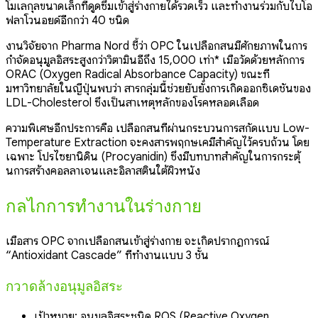
โมเลกุลขนาดเล็กที่ดูดซึมเข้าสู่ร่างกายได้รวดเร็ว และทำงานร่วมกับไบโอ
ฟลาโวนอยด์อีกกว่า 40 ชนิด
งานวิจัยจาก Pharma Nord ชี้ว่า OPC ในเปลือกสนมีศักยภาพในการ
กำจัดอนุมูลอิสระสูงกว่าวิตามินอีถึง 15,000 เท่า* เมื่อวัดด้วยหลักการ
ORAC (Oxygen Radical Absorbance Capacity) ขณะที่
มหาวิทยาลัยในญี่ปุ่นพบว่า สารกลุ่มนี้ช่วยยับยั้งการเกิดออกซิเดชันของ
LDL-Cholesterol ซึ่งเป็นสาเหตุหลักของโรคหลอดเลือด
ความพิเศษอีกประการคือ เปลือกสนที่ผ่านกระบวนการสกัดแบบ Low-
Temperature Extraction จะคงสารพฤกษเคมีสำคัญไว้ครบถ้วน โดย
เฉพาะ โปรไซยานิดิน (Procyanidin) ซึ่งมีบทบาทสำคัญในการกระตุ้
นการสร้างคอลลาเจนและอิลาสตินใต้ผิวหนัง
กลไกการทำงานในร่างกาย
เมื่อสาร OPC จากเปลือกสนเข้าสู่ร่างกาย จะเกิดปรากฏการณ์
“Antioxidant Cascade” ที่ทำงานแบบ 3 ชั้น
กวาดล้างอนุมูลอิสระ
เป้าหมาย: อนุมูลอิสระชนิด ROS (Reactive Oxygen