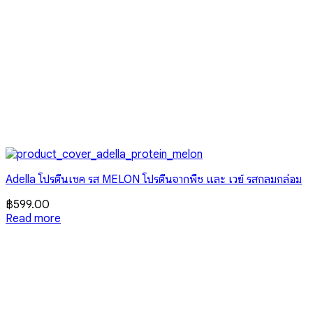
Adella โปรตีนเชค รส MELON โปรตีนจากพืช และ เวย์ รสกลมกล่อม
฿
599.00
Read more