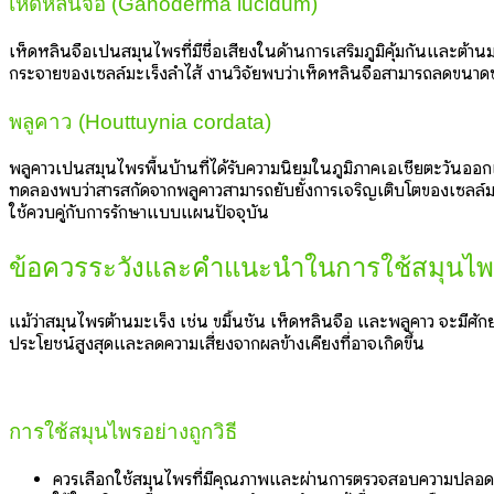
เห็ดหลินจือ (Ganoderma lucidum)
เห็ดหลินจือเป็นสมุนไพรที่มีชื่อเสียงในด้านการเสริมภูมิคุ้มกันและต้าน
กระจายของเซลล์มะเร็งลำไส้ งานวิจัยพบว่าเห็ดหลินจือสามารถลดขนาด
พลูคาว (Houttuynia cordata)
พลูคาวเป็นสมุนไพรพื้นบ้านที่ได้รับความนิยมในภูมิภาคเอเชียตะวันออกเฉ
ทดลองพบว่าสารสกัดจากพลูคาวสามารถยับยั้งการเจริญเติบโตของเซลล์มะเร
ใช้ควบคู่กับการรักษาแบบแผนปัจจุบัน
ข้อควรระวังและคำแนะนำในการใช้สมุนไพร
แม้ว่าสมุนไพรต้านมะเร็ง เช่น ขมิ้นชัน เห็ดหลินจือ และพลูคาว จะมีศัก
ประโยชน์สูงสุดและลดความเสี่ยงจากผลข้างเคียงที่อาจเกิดขึ้น
การใช้สมุนไพรอย่างถูกวิธี
ควรเลือกใช้สมุนไพรที่มีคุณภาพและผ่านการตรวจสอบความปลอดภัย