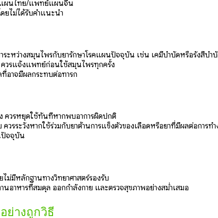
ทย์แผนไทย/แพทย์แผนจีน
โดยไม่ได้รับคำแนะนำ
ิยาระหว่างสมุนไพรกับยารักษาโรคแผนปัจจุบัน เช่น เคมีบำบัดหรือรังสีบำบ
พ้ ควรแจ้งแพทย์ก่อนใช้สมุนไพรทุกครั้ง
ดที่อาจมีผลกระทบต่อทารก
อง ควรหยุดใช้ทันทีหากพบอาการผิดปกติ
ควรระวังหากใช้ร่วมกับยาต้านการแข็งตัวของเลือดหรือยาที่มีผลต่อการท
ปัจจุบัน
ดยไม่มีหลักฐานทางวิทยาศาสตร์รองรับ
ะทานอาหารที่สมดุล ออกกำลังกาย และตรวจสุขภาพอย่างสม่ำเสมอ
่างถูกวิธี