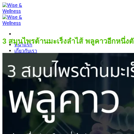
Skip
to
content
3 สมุนไพรต้านมะเร็งลำไส้ พลูคาวอีกหนึ่งตั
หน้าแรก
เกี่ยวกับเรา
สินค้า
บทความสุขภาพ
Contact us
@VIPWiseshop
099-095-6416
@VIPWiseshop