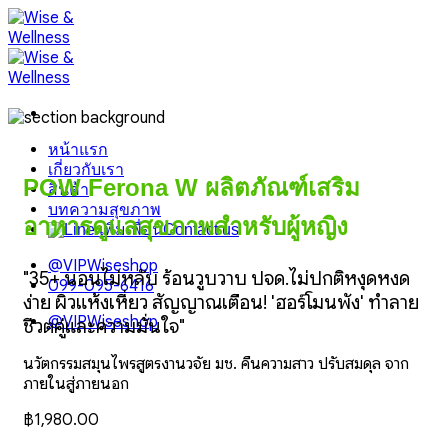
Skip
to
content
หน้าแรก
เกี่ยวกับเรา
POW Ferona W ผลิตภัณฑ์เสริม
สินค้า
บทความสุขภาพ
อาหารดูแลสุขภาพสำหรับผู้หญิง
Contact us
@VIPWiseshop
"35+ นอนไม่หลับ ร้อนวูบวาบ ปจด.ไม่ปกติหงุดหงิด
099-095-6416
ง่าย ผิวแห้งเหี่ยว สัญญาณเตือน! 'ฮอร์โมนพัง' ทำลาย
@VIPWiseshop
ชีวิตคู่และความมั่นใจ"
นวัตกรรมสมุนไพรสูตรงานวิจัย มช. คืนความสาว ปรับสมดุล จาก
ภายในสู่ภายนอก
฿
1,980.00