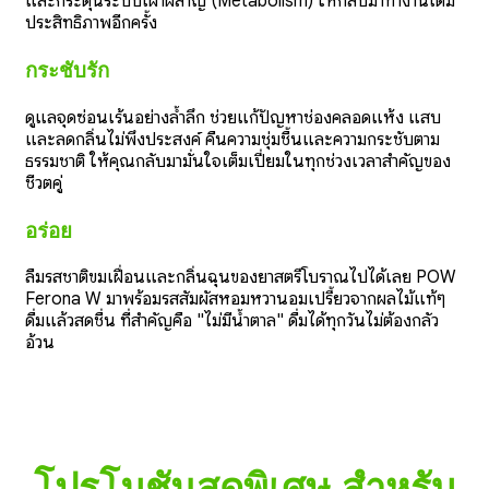
และกระตุ้นระบบเผาผลาญ (Metabolism) ให้กลับมาทำงานเต็ม
ประสิทธิภาพอีกครั้ง
กระชับรัก
ดูแลจุดซ่อนเร้นอย่างล้ำลึก ช่วยแก้ปัญหาช่องคลอดแห้ง แสบ
และลดกลิ่นไม่พึงประสงค์ คืนความชุ่มชื้นและความกระชับตาม
ธรรมชาติ ให้คุณกลับมามั่นใจเต็มเปี่ยมในทุกช่วงเวลาสำคัญของ
ชีวิตคู่
อร่อย
ลืมรสชาติขมเฝื่อนและกลิ่นฉุนของยาสตรีโบราณไปได้เลย POW
Ferona W มาพร้อมรสสัมผัสหอมหวานอมเปรี้ยวจากผลไม้แท้ๆ
ดื่มแล้วสดชื่น ที่สำคัญคือ "ไม่มีน้ำตาล" ดื่มได้ทุกวันไม่ต้องกลัว
อ้วน
โปรโมชันสุดพิเศษ สำหรับ