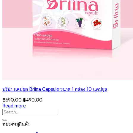
บริน่า แคปซูล Briina Capsule ขนาด 1 กล่อง 10 แคปซูล
Original
Current
฿
690.00
฿
490.00
price
price
Read more
Search
was:
is:
for:
฿690.00.
฿490.00.
หมวดหมู่สินค้า