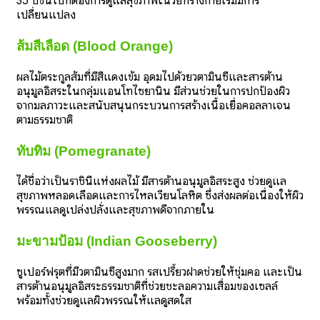
35 ปีขึ้นไปที่ต้องการดูแลสุขภาพในวัยที่ร่างกายเริ่มมีการ
เปลี่ยนแปลง
ส้มสีเลือด (Blood Orange)
ผลไม้ตระกูลส้มที่มีสีแดงเข้ม อุดมไปด้วยวิตามินซีและสารต้าน
อนุมูลอิสระในกลุ่มแอนโทไซยานิน มีส่วนช่วยในการปกป้องผิว
จากมลภาวะและสนับสนุนกระบวนการสร้างเนื้อเยื่อคอลลาเจน
ตามธรรมชาติ
ทับทิม (Pomegranate)
ได้ชื่อว่าเป็นราชินีแห่งผลไม้ มีสารต้านอนุมูลอิสระสูง ช่วยดูแล
สุขภาพหลอดเลือดและการไหลเวียนโลหิต ซึ่งส่งผลต่อเนื่องให้ผิว
พรรณแลดูเปล่งปลั่งและสุขภาพดีจากภายใน
มะขามป้อม (Indian Gooseberry)
ซูเปอร์ฟรุตที่มีวิตามินซีสูงมาก รสเปรี้ยวฝาดช่วยให้ชุ่มคอ และเป็น
สารต้านอนุมูลอิสระธรรมชาติที่ช่วยชะลอความเสื่อมของเซลล์
พร้อมทั้งช่วยดูแลผิวพรรณให้แลดูสดใส