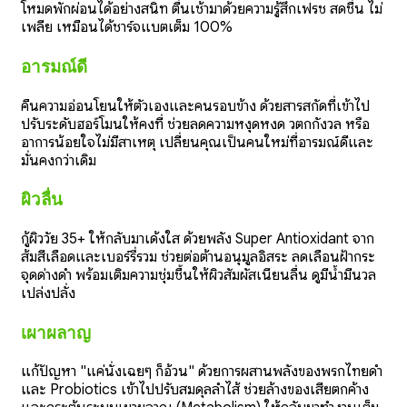
โหมดพักผ่อนได้อย่างสนิท ตื่นเช้ามาด้วยความรู้สึกเฟรช สดชื่น ไม่
เพลีย เหมือนได้ชาร์จแบตเต็ม 100%
อารมณ์ดี
คืนความอ่อนโยนให้ตัวเองและคนรอบข้าง ด้วยสารสกัดที่เข้าไป
ปรับระดับฮอร์โมนให้คงที่ ช่วยลดความหงุดหงิด วิตกกังวล หรือ
อาการน้อยใจไม่มีสาเหตุ เปลี่ยนคุณเป็นคนใหม่ที่อารมณ์ดีและ
มั่นคงกว่าเดิม
ผิวลื่น
กู้ผิววัย 35+ ให้กลับมาเด้งใส ด้วยพลัง Super Antioxidant จาก
ส้มสีเลือดและเบอร์รี่รวม ช่วยต่อต้านอนุมูลอิสระ ลดเลือนฝ้ากระ
จุดด่างดำ พร้อมเติมความชุ่มชื้นให้ผิวสัมผัสเนียนลื่น ดูมีน้ำมีนวล
เปล่งปลั่ง
เผาผลาญ
แก้ปัญหา "แค่นั่งเฉยๆ ก็อ้วน" ด้วยการผสานพลังของพริกไทยดำ
และ Probiotics เข้าไปปรับสมดุลลำไส้ ช่วยล้างของเสียตกค้าง